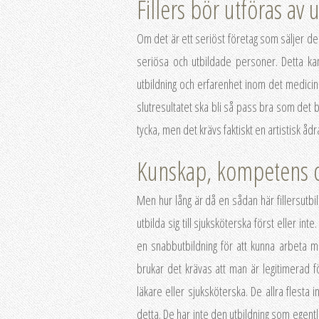
Fillers bör utföras av
Om det är ett seriöst företag som säljer de
seriösa och utbildade personer. Detta ka
utbildning och erfarenhet inom det medicins
slutresultatet ska bli så pass bra som det 
tycka, men det krävs faktiskt en artistisk ådra
Kunskap, kompetens o
Men hur lång är då en sådan här fillersutbi
utbilda sig till sjuksköterska först eller in
en snabbutbildning för att kunna arbeta me
brukar det krävas att man är legitimerad f
läkare eller sjuksköterska. De allra flesta i
detta. De har inte den utbildning som egentli