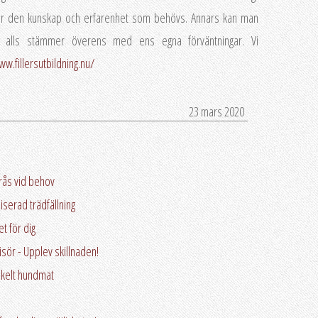
ar den kunskap och erfarenhet som behövs. Annars kan man
nte alls stämmer överens med ens egna förväntningar. Vi
ww.fillersutbildning.nu/
23 mars 2020
rås vid behov
serad trädfällning
t för dig
isör - Upplev skillnaden!
enkelt hundmat