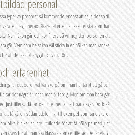
 utbildad personal
ssa typer av preparat så kommer de endast att sälja dessa till
n vara en legitimerad läkare eller en sjuksköterska som har
ka. När någon går och gör fillers så vill nog den personen att
bara går. Vem som helst kan väl sticka in en nål kan man kanske
 för att det ska bli snyggt och väl utfört.
ch erfarenhet
ldning? Ja, det beror väl kanske på om man har tänkt att gå och
te. Då tar det några år innan man är färdig. Men om man bara går
d just fillers, då tar det inte mer än ett par dagar. Dock så
ör att få gå en sådan utbildning, till exempel som tandläkare,
nom olika kliniker är inte utbildade för att få hålla på med just
gen krävs för att man ska klassas som certifierad. Det är viktigt