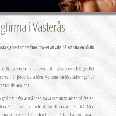
ngfirma i Västerås
a sig med att det finns mycket att välja på. Att hitta en pålitlig
ålitlig cateringfirma behöver sällan söka speciellt länge. Det
era mat från jordens alla hörn. Mat som kan höja stämningen på
ccé för alla inbjudna.
än god mat. Ofta är måltiden själva samlingspunkten på festen.
hop. Att denna stund blir trevlig för alla är därför A och O. Med
änna sig trygg med att maten kommer räcka till alla och smaka