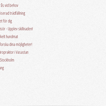
rås vid behov
serad trädfällning
t för dig
isör - Upplev skillnaden!
enkelt hundmat
tforska dina möjligheter!
kiropraktor i Vasastan
 Stockholm
ung