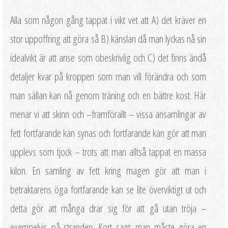
Alla som någon gång tappat i vikt vet att A) det kräver en
stor uppoffring att göra så B) känslan då man lyckas nå sin
idealvikt är att anse som obeskrivlig och C) det finns ändå
detaljer kvar på kroppen som man vill förändra och som
man sällan kan nå genom träning och en bättre kost. Här
menar vi att skinn och –framförallt – vissa ansamlingar av
fett fortfarande kan synas och fortfarande kan gör att man
upplevs som tjock – trots att man alltså tappat en massa
kilon. En samling av fett kring magen gör att man i
betraktarens öga fortfarande kan se lite överviktigt ut och
detta gör att många drar sig för att gå utan tröja –
exempelvis på stranden. Kort sagt; man måste göra en