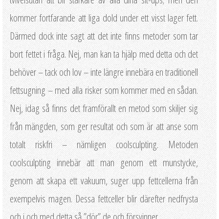
kommer fortfarande att liga dold under ett visst lager fett.
Därmed dock inte sagt att det inte finns metoder som tar
bort fettet i fråga. Nej, man kan ta hjälp med detta och det
behöver – tack och lov – inte längre innebära en traditionell
fettsugning – med alla risker som kommer med en sådan.
Nej, idag så finns det framförallt en metod som skiljer sig
från mängden, som ger resultat och som är att anse som
totalt riskfri – nämligen coolsculpting. Metoden
coolsculpting innebär att man genom ett munstycke,
genom att skapa ett vakuum, suger upp fettcellerna från
exempelvis magen. Dessa fettceller blir därefter nedfrysta
och i och med detta så ”dör” de och försvinner.