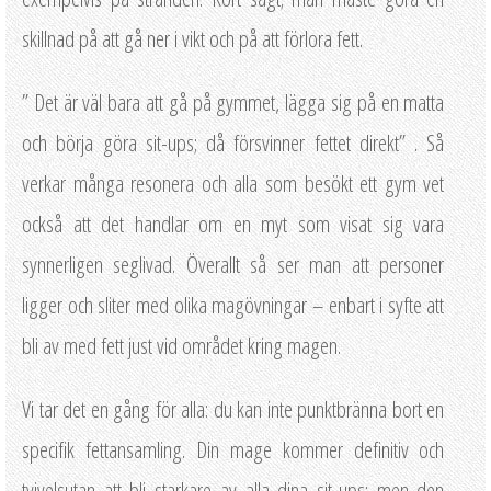
skillnad på att gå ner i vikt och på att förlora fett.
” Det är väl bara att gå på gymmet, lägga sig på en matta
och börja göra sit-ups; då försvinner fettet direkt” . Så
verkar många resonera och alla som besökt ett gym vet
också att det handlar om en myt som visat sig vara
synnerligen seglivad. Överallt så ser man att personer
ligger och sliter med olika magövningar – enbart i syfte att
bli av med fett just vid området kring magen.
Vi tar det en gång för alla: du kan inte punktbränna bort en
specifik fettansamling. Din mage kommer definitiv och
tvivelsutan att bli starkare av alla dina sit-ups; men den